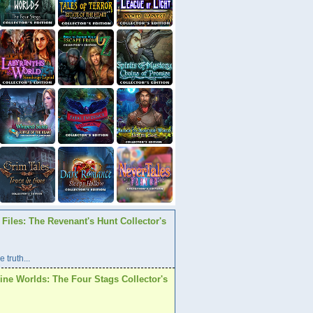
Files: The Revenant's Hunt Collector's
 truth...
ine Worlds: The Four Stags Collector's