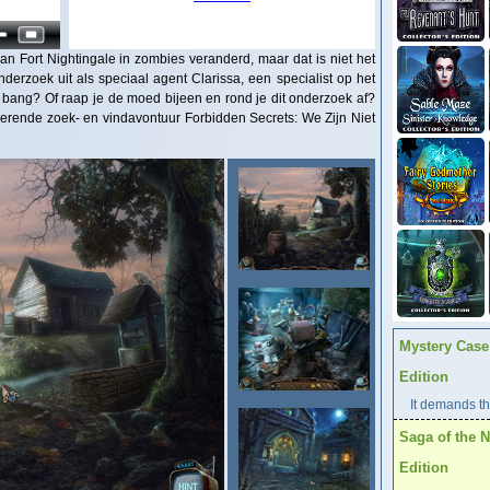
n Fort Nightingale in zombies veranderd, maar dat is niet het
derzoek uit als speciaal agent Clarissa, een specialist op het
 bang? Of raap je de moed bijeen en rond je dit onderzoek af?
derende zoek- en vindavontuur Forbidden Secrets: We Zijn Niet
Mystery Case 
Edition
It demands the
Saga of the N
Edition