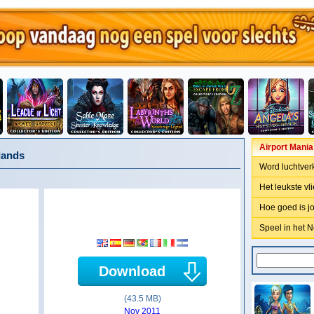
Airport Mania 
lands
Word luchtverk
Het leukste vl
Hoe goed is j
Speel in het 
Download
(43.5 MB)
Nov 2011