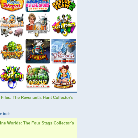
Files: The Revenant's Hunt Collector's
 truth...
ine Worlds: The Four Stags Collector's