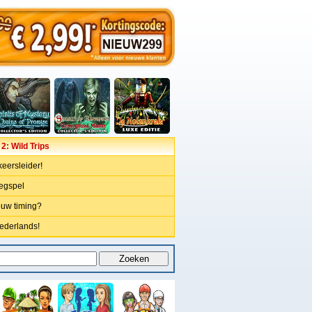
2: Wild Trips
eersleider!
iegspel
ouw timing?
Nederlands!