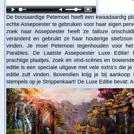
De boosaardige Petemoei heeft een kwaadaardig pl
echte Assepoester te gebruiken voor haar eigen per
zoek naar Assepoester heeft ze talloze onschuld
veranderd en gebruikt ze haar houterige stiefzoo
vinden. Je moet Petemoei tegenhouden voor het 
Parables: De Laatste Assepoester Luxe Editie! I
prachtige plaatjes, zoek en vind-scènes en boeiend
editie is een speciale uitgave met vele extra’s die je
editie zult vinden. Bovendien krijg je bij aankoop
stempels op je Strippenkaart! De Luxe Editie bevat: 