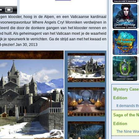
en klooster, hoog in de Alpen, en een Vaticaanse kardinaal
en voorwerpavontuur Where Angels Cry! Monniken verdwijnen in
naleerd die door de donkere gangen van het klooster rennen en
oed huilt. Als geheimagent van het Vaticaan moet je de waarheid
k je speurwerk te verrichten. Ga de strijd aan met het kwaad en
-plezier! Jan 30, 2013
Mystery Case 
Edition
It demands the
Saga of the N
Edition
The Nine Worl