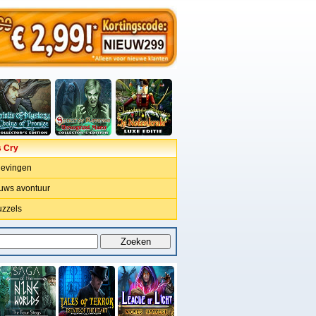
 Cry
gevingen
uws avontuur
uzzels