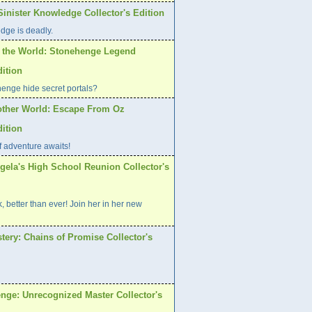
inister Knowledge Collector's Edition
ge is deadly.
f the World: Stonehenge Legend
dition
enge hide secret portals?
other World: Escape From Oz
dition
f adventure awaits!
gela's High School Reunion Collector's
, better than ever! Join her in her new
stery: Chains of Promise Collector's
enge: Unrecognized Master Collector's