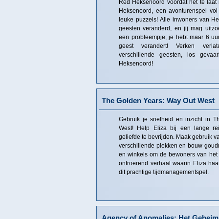
Red Heksenoord voordat het te laat 
Heksenoord, een avonturenspel vol
leuke puzzels! Alle inwoners van Hek
geesten veranderd, en jij mag uitz
een probleempje; je hebt maar 6 uur 
geest verandert! Verken verla
verschillende geesten, los gevaa
Heksenoord!
The Golden Years: Way Out West
Gebruik je snelheid en inzicht in 
West! Help Eliza bij een lange r
geliefde te bevrijden. Maak gebruik v
verschillende plekken en bouw goudm
en winkels om de bewoners van het 
ontroerend verhaal waarin Eliza haar
dit prachtige tijdmanagementspel.
Agency of Anomalies: Het Geheim