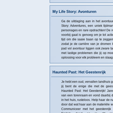
My Life Story: Avonturen
Ga de uitdaging aan in het avontuu
Story: Adventures, een uniek tijdm
personages en rare opdrachten! De rea
voorbij gaat is genoeg om je tot acti
tijd om die saaie baan op te zegge
zodat je de carrière van je dromen k
pad vol avontuur liggen ook zware t
met lastige problemen die jij op moe
oplossing voor elk probleem en slaag 
Haunted Past: Het Geestenrijk
Je hebt een oud, vervallen landhuis g
jij bent de enige die met de gee
Haunted Past: Het Geestenrijk! Jar
van een torenraam en vond daarbij 
in het huis, rusteloos. Help haar de r
door dat wat haar aan de materiële we
Communiceer met het geestenrijk 