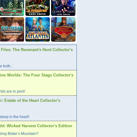
Files: The Revenant's Hunt Collector's
 truth...
ine Worlds: The Four Stags Collector's
ds are in peril!
r: Estate of the Heart Collector's
 deep in the heart!
ht: Wicked Harvest Collector's Edition
izing Blake’s Mountain?