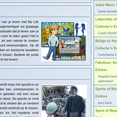
Sable Maze: S
Some knowled
Labyrinths o
r van je leven met My Life
Collector's E
anagementspel vol grappige
lisatie dat je leven aan je
Could Stoneh
e over te laten gaan! Het is
n en een mentor te zoeken
Bridge to An
unt verwezenlijken. Op dit
Collector's E
aken en komische karakters
t lossen. Bedenk de juiste
A whirlwind o
in het leven!
Fabulous: An
Edition
Angela's back
adventure!
eërfd maar het spookt er en
Spirits of My
sten kan communiceren in
en geleden viel een vrouw
Edition
de dood. Nu spookt ze rond
Isa's back...
ust te vinden die ze verdient
reld verbindt op te lossen.
Spirit of Rev
en los het mysterie rond