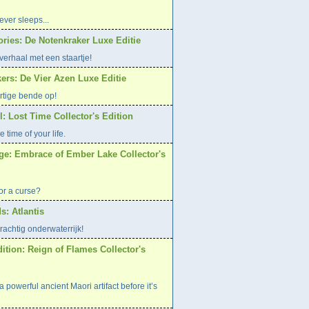
ver sleeps...
ries: De Notenkraker Luxe Editie
verhaal met een staartje!
ers: De Vier Azen Luxe Editie
rtige bende op!
: Lost Time Collector's Edition
e time of your life.
age: Embrace of Ember Lake Collector's
or a curse?
s: Atlantis
rachtig onderwaterrijk!
ition: Reign of Flames Collector's
 powerful ancient Maori artifact before it’s