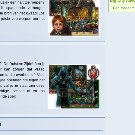
Big City Adv
uziek een halt toe roepen?
 dit spannende verborgen
Een stedentr
de bron van het kwaad! Los
 juiste voorwerpen om het
: De Duistere Zijde! Ben jij
oor kan zorgen dat Praag
sternis die overheerst? Vind
Zijde openden om tegen het
p zul je in staat zijn deze
chtige locaties af en los
ende spel!
d