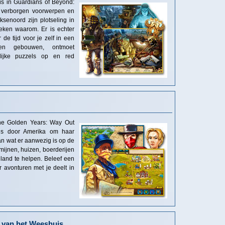
is in Guardians of Beyond:
 verborgen voorwerpen en
senoord zijn plotseling in
oeken waarom. Er is echter
de tijd voor je zelf in een
ten gebouwen, ontmoet
rlijke puzzels op en red
The Golden Years: Way Out
eis door Amerika om haar
an wat er aanwezig is op de
ijnen, huizen, boerderijen
land te helpen. Beleef een
 avonturen met je deelt in
 van het Weeshuis