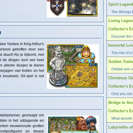
Spirit Legend
Two Wrongs D
Living Legen
Collector's E
t
Discover the 
ew Yankee in King Arthur's
Immortal Love
ersoon getroffen door een
The role of a l
d stuurt! Als je bijkomt, met
at de dingen toch wel heel
Golden Trails
allerlei klusjes te klaren
Ontdek een ve
erjagen van trollen en het
 bouwsels. Dit spel is net
Christmas St
Collector's E
Only you can
Bridge to Ano
Collector's E
 stadsplanner, gevraagd om
What secrets 
den in het uitdagende en
Verken eeuwenoude grotten
Labyrinths of
rookjesfiguren en dwaze