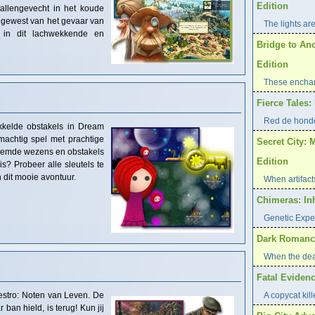
Edition
llengevecht in het koude
dgewest van het gevaar van
The lights are
t in dit lachwekkende en
Bridge to An
Edition
These enchan
Fierce Tales
Red de hond
kkelde obstakels in Dream
machtig spel met prachtige
Secret City: 
reemde wezens en obstakels
Edition
eis? Probeer alle sleutels te
n dit mooie avontuur.
When artifacts
Chimeras: In
Genetic Expe
Dark Romance
When the dea
Fatal Evidenc
estro: Noten van Leven. De
A copycat kill
 ban hield, is terug! Kun jij