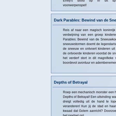
Emily's dood op in dit spr
voorwerpenspel!
Dark Parables: Bewind van de Sn
Reis af naar een magisch koninrij
verdwijning van een groep kindere
Parables: Bewind van de Sneeuwkoni
sneeuwstormen doemt de legendaris
de sneeuw en ontvoert kinderen uit
de ontvoerde kinderen voordat de s
het verderf stort in dit magnifiek
boordevol avontuur en adembeneme
Depths of Betrayal
Roep een mechanisch monster een halt
Depths of Betrayal! Een uitvinding wa
dreigt volledig uit de hand te lo
veranderen! Kun jij de stad en haa
kwaad dat Golem aanricht? Doorzoek
het raadsel op!