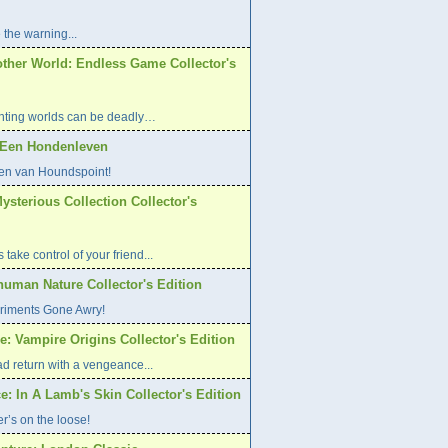
 the warning...
other World: Endless Game Collector's
ting worlds can be deadly…
: Een Hondenleven
en van Houndspoint!
Mysterious Collection Collector's
 take control of your friend...
human Nature Collector's Edition
riments Gone Awry!
: Vampire Origins Collector's Edition
d return with a vengeance...
e: In A Lamb's Skin Collector's Edition
er’s on the loose!