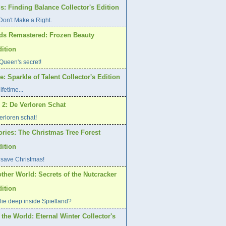
s: Finding Balance Collector's Edition
on't Make a Right.
ds Remastered: Frozen Beauty
dition
Queen's secret!
: Sparkle of Talent Collector's Edition
ifetime...
 2: De Verloren Schat
rloren schat!
ories: The Christmas Tree Forest
dition
 save Christmas!
ther World: Secrets of the Nutcracker
dition
lie deep inside Spielland?
 the World: Eternal Winter Collector's