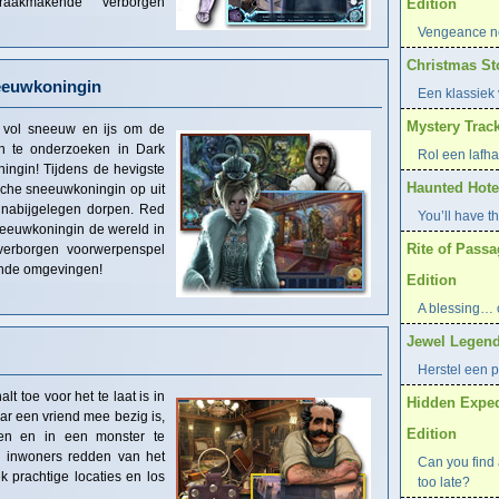
aakmakende verborgen
Edition
Vengeance ne
Christmas Sto
eeuwkoningin
Een klassiek 
Mystery Track
k vol sneeuw en ijs om de
n te onderzoeken in Dark
Rol een lafha
ngin! Tijdens de hevigste
Haunted Hotel
che sneeuwkoningin op uit
 nabijgelegen dorpen. Red
You’ll have th
neeuwkoningin de wereld in
Rite of Pass
e verborgen voorwerpenspel
nde omgevingen!
Edition
A blessing… 
Jewel Legend
Herstel een p
 toe voor het te laat is in
Hidden Exped
ar een vriend mee bezig is,
Edition
pen en in een monster te
r inwoners redden van het
Can you find a
 prachtige locaties en los
too late?