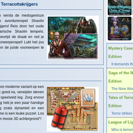
Terracottakrijgers
n versla de medogenloze
ge avonturenspel Shaolin
ijgers! Reis door het oude
ische Shaolin tempels.
bevrijd de draak en red je
orwerpenspel! Lukt het jou
en de juiste voorwerpen te
Mystery Case 
Edition
It demands the
Saga of the N
Edition
een moderne variant op een
The Nine Worl
 goed na, verwijder stenen
speelveld leg. Zorg ervoor
Tales of Terro
kkig heb je een paar handige
Edition
ing zoals dynamiet en een
ène is een leuke puzzel. Los
Terror strikes
en mooie 3D achtergrond*!
League of Lig
Who is terror