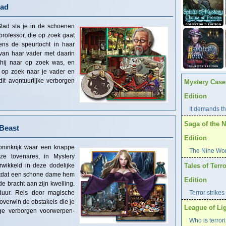
tad
tad sta je in de schoenen
professor, die op zoek gaat
ens de speurtocht in haar
 van haar vader met daarin
hij naar op zoek was, en
a op zoek naar je vader en
t avontuurlijke verborgen
Mystery Case 
Edition
It demands the
Saga of the N
 Beast
Edition
oninkrijk waar een knappe
The Nine Worl
ze tovenares, in Mystery
wikkeld in deze dodelijke
Tales of Terro
totdat een schone dame hem
Edition
e bracht aan zijn kwelling.
duur. Reis door magische
Terror strikes
verwin de obstakels die je
League of Lig
ige verborgen voorwerpen-
Who is terror