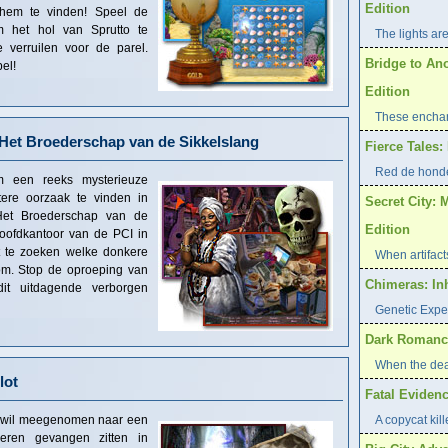
Edition
 hem te vinden! Speel de
om het hol van Sprutto te
The lights are
 verruilen voor de parel.
Bridge to An
pel!
Edition
These enchan
 Het Broederschap van de Sikkelslang
Fierce Tales
Red de hond
m een reeks mysterieuze
ere oorzaak te vinden in
Secret City: 
 Het Broederschap van de
Edition
oofdkantoor van de PCI in
t te zoeken welke donkere
When artifacts
m. Stop de oproeping van
Chimeras: In
dit uitdagende verborgen
Genetic Expe
Dark Romance
When the dea
lot
Fatal Evidenc
e wil meegenomen naar een
A copycat kill
eren gevangen zitten in