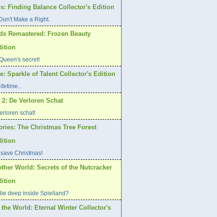
s: Finding Balance Collector's Edition
on't Make a Right.
ds Remastered: Frozen Beauty
dition
Queen's secret!
: Sparkle of Talent Collector's Edition
ifetime...
 2: De Verloren Schat
rloren schat!
ories: The Christmas Tree Forest
dition
 save Christmas!
ther World: Secrets of the Nutcracker
dition
lie deep inside Spielland?
 the World: Eternal Winter Collector's