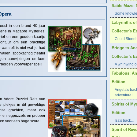
Sable Maze: S
Opera
Some knowled
Labyrinths o
woest in een brand 40 jaar
Collector's E
erie in Macabre Mysteries:
rief en een gouden kaartje
Could Stoneh
vontuur om een prachtige
e aantreft is niet wat je had
Bridge to An
rvallen, spookachtig theater
Collector's E
rgen aanwijzingen en kom
verborgen voorwerpenspel!
A whirlwind o
Fabulous: An
Edition
Angela's back
adventure!
in Adore Puzzle! Reis van
Spirits of My
 plekjes in dit geweldige
mse grachten, maar ook
Edition
f- en legpuzzels en probeer
Isa's back...
sen voor een hoge score!
Spirit of Rev