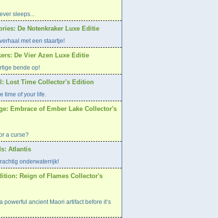
ver sleeps...
ries: De Notenkraker Luxe Editie
verhaal met een staartje!
ers: De Vier Azen Luxe Editie
rtige bende op!
: Lost Time Collector's Edition
e time of your life.
age: Embrace of Ember Lake Collector's
or a curse?
s: Atlantis
rachtig onderwaterrijk!
ition: Reign of Flames Collector's
 powerful ancient Maori artifact before it’s