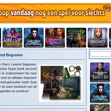
vend Begraven
an Poe’s Levend Begraven,
ctive Dupin heeft verzocht
de te onderzoeken! Na haar
 snel en stilletjes begraven
nooit gehouden heeft. Zoek
 de ware toedracht van dit
 geesten en avontuur!