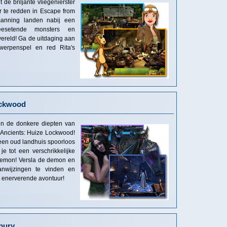
de briljante vliegenierster
 te redden in Escape from
manning landen nabij een
leesetende monsters en
ereld! Ga de uitdaging aan
rwerpenspel en red Rita's
ockwood
 in de donkere diepten van
e Ancients: Huize Lockwood!
een oud landhuis spoorloos
e tot een verschrikkelijke
 demon! Versla de demon en
anwijzingen te vinden en
t enerverende avontuur!
bury