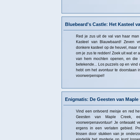
Bluebeard's Castle: Het Kasteel 
Red je zus uit de val van haar man 
Kasteel van Blauwbaard! Zeven v
donkere kasteel op de heuvel, maar m
om je zus te redden! Zoek uit wat er a
van hem mochten openen, en die 
betekende... Los puzzels op en vind 
hebt om het avontuur te doorstaan 
voorwerpenspel!
Enigmatis: De Geesten van Maple
Vind een ontvoerd meisje en red het 
Geesten van Maple Creek, ee
voorwerpenavontuur! Je ontwaakt ve
ergens in een verlaten gebied. P
frissen door stukken van je onderz
eindelijk het mysterie op kunt losse