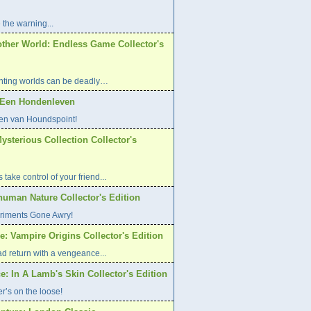
 the warning...
other World: Endless Game Collector's
ting worlds can be deadly…
: Een Hondenleven
en van Houndspoint!
Mysterious Collection Collector's
 take control of your friend...
human Nature Collector's Edition
riments Gone Awry!
: Vampire Origins Collector's Edition
d return with a vengeance...
e: In A Lamb's Skin Collector's Edition
er’s on the loose!