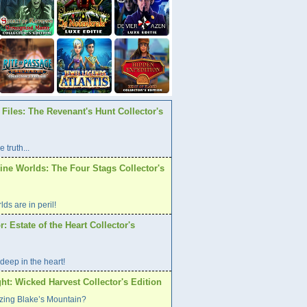
Files: The Revenant's Hunt Collector's
 truth...
ine Worlds: The Four Stags Collector's
ds are in peril!
r: Estate of the Heart Collector's
 deep in the heart!
ht: Wicked Harvest Collector's Edition
izing Blake’s Mountain?