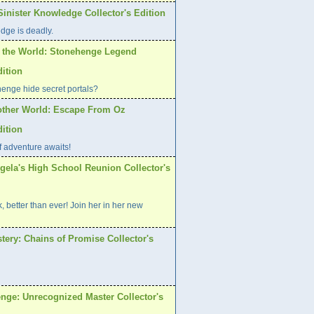
inister Knowledge Collector's Edition
ge is deadly.
f the World: Stonehenge Legend
dition
enge hide secret portals?
other World: Escape From Oz
dition
f adventure awaits!
gela's High School Reunion Collector's
, better than ever! Join her in her new
stery: Chains of Promise Collector's
enge: Unrecognized Master Collector's