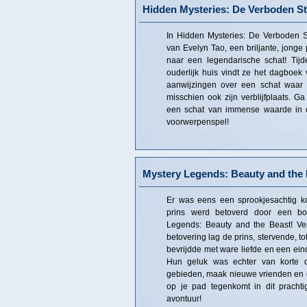
Hidden Mysteries: De Verboden S
In Hidden Mysteries: De Verboden S
van Evelyn Tao, een briljante, jonge 
naar een legendarische schat! Tijd
ouderlijk huis vindt ze het dagboek
aanwijzingen over een schat waar 
misschien ook zijn verblijfplaats. G
een schat van immense waarde in di
voorwerpenspel!
Mystery Legends: Beauty and the
Er was eens een sprookjesachtig k
prins werd betoverd door een bo
Legends: Beauty and the Beast! Ver
betovering lag de prins, stervende, 
bevrijdde met ware liefde en een eind
Hun geluk was echter van korte 
gebieden, maak nieuwe vrienden en o
op je pad tegenkomt in dit pracht
avontuur!