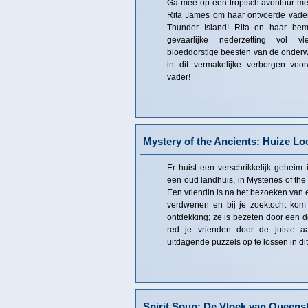
Ga mee op een tropisch avontuur met 
Rita James om haar ontvoerde vader
Thunder Island! Rita en haar be
gevaarlijke nederzetting vol v
bloeddorstige beesten van de onderw
in dit vermakelijke verborgen voo
vader!
Mystery of the Ancients: Huize L
Er huist een verschrikkelijk geheim
een oud landhuis, in Mysteries of th
Een vriendin is na het bezoeken van 
verdwenen en bij je zoektocht kom j
ontdekking; ze is bezeten door een
red je vrienden door de juiste a
uitdagende puzzels op te lossen in di
Spirit Soup: De Vloek van Queens