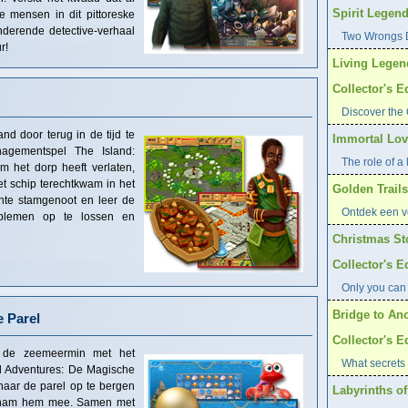
Spirit Legend
e mensen in dit pittoreske
nderende detective-verhaal
Two Wrongs D
r!
Living Legen
Collector's E
Discover the 
d door terug in de tijd te
Immortal Love
nagementspel The Island:
The role of a l
 het dorp heeft verlaten,
t schip terechtkwam in het
Golden Trails
chte stamgenoot en leer de
Ontdek een ve
blemen op te lossen en
Christmas St
Collector's E
Only you can
Bridge to Ano
 Parel
Collector's E
e de zeemeermin met het
What secrets 
d Adventures: De Magische
haar de parel op te bergen
Labyrinths of
, nam hem mee. Samen met