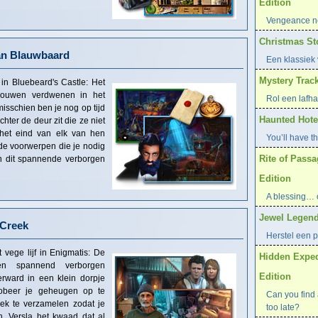
Edition
Vengeance ne
Christmas Sto
van Blauwbaard
Een klassiek 
Mystery Track
in Bluebeard's Castle: Het
rouwen verdwenen in het
Rol een lafha
isschien ben je nog op tijd
Haunted Hotel
chter de deur zit die ze niet
het eind van elk van hen
You’ll have th
de voorwerpen die je nodig
Rite of Pass
in dit spannende verborgen
Edition
A blessing… 
Jewel Legend
 Creek
Herstel een p
vege lijf in Enigmatis: De
Hidden Exped
n spannend verborgen
Edition
rward in een klein dorpje
robeer je geheugen op te
Can you find a
oek te verzamelen zodat je
too late?
n. Versla het kwaad dat al