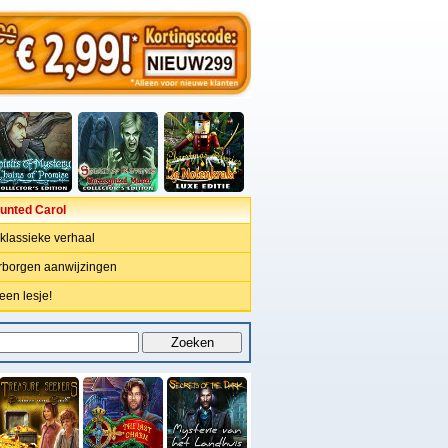
unted Carol
 klassieke verhaal
rborgen aanwijzingen
een lesje!