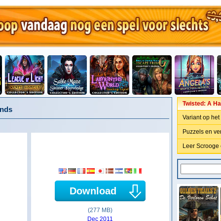
Twisted: A Ha
ands
Variant op het
Puzzels en ve
Leer Scrooge 
Download
(277 MB)
Dec 2011