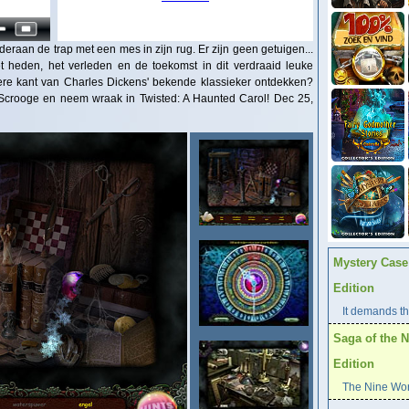
deraan de trap met een mes in zijn rug. Er zijn geen getuigen...
 heden, het verleden en de toekomst in dit verdraaid leuke
ere kant van Charles Dickens' bekende klassieker ontdekken?
 Scrooge en neem wraak in Twisted: A Haunted Carol! Dec 25,
Mystery Case 
Edition
It demands the
Saga of the N
Edition
The Nine Worl